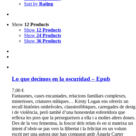
Sort by
Rating
Show
12 Products
Show
12 Products
Show
24 Products
Show
36 Products
Lo que decimos en la oscuridad – Epub
7,00
€
Fantasmes, cases encantades, relacions familiars complexes,
misterioses, criatures mítiques… Kirsty Logan ens ofereix un
recull històries ombrívoles, claustrofòbiques, carregades de desig
i de violència, però també d’una honestedat esfereïdora que
reflexa les pors que la persegueixen a ella i a moltes altres dones.
Des de la veu femenina, la foscor dels relats és en si mateixa un
intent d’obrir-se pas vers la llibertat i la felicitat en un volum
escrit per una autora que han comparat amb Ángela Carter