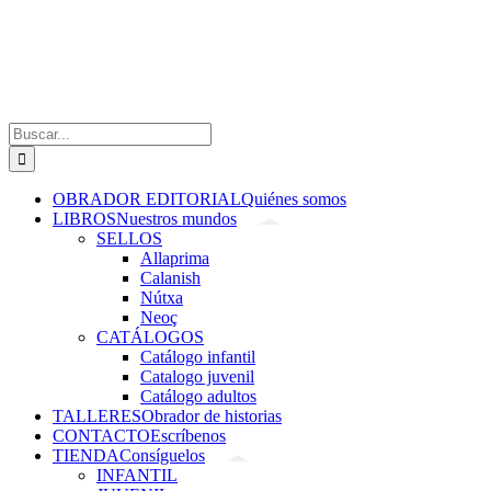
Saltar
al
contenido
Buscar:
OBRADOR EDITORIAL
Quiénes somos
LIBROS
Nuestros mundos
SELLOS
Allaprima
Calanish
Nútxa
Neoç
CATÁLOGOS
Catálogo infantil
Catalogo juvenil
Catálogo adultos
TALLERES
Obrador de historias
CONTACTO
Escríbenos
TIENDA
Consíguelos
INFANTIL