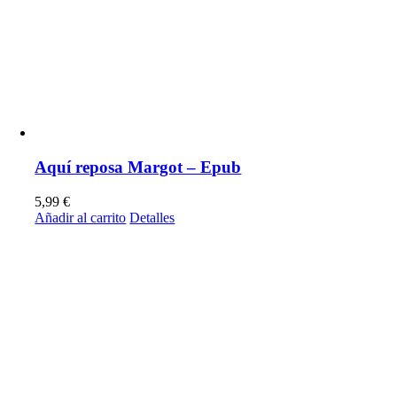
Aquí reposa Margot – Epub
5,99
€
Añadir al carrito
Detalles