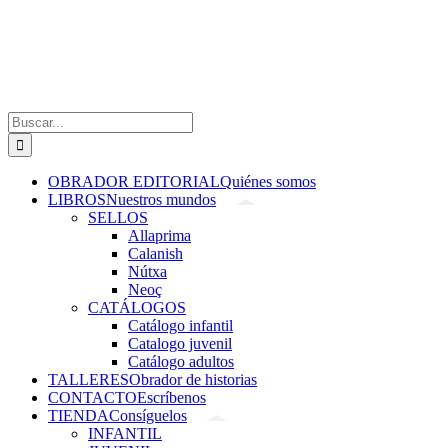
Saltar
al
contenido
Buscar:
OBRADOR EDITORIAL
Quiénes somos
LIBROS
Nuestros mundos
SELLOS
Allaprima
Calanish
Nútxa
Neoç
CATÁLOGOS
Catálogo infantil
Catalogo juvenil
Catálogo adultos
TALLERES
Obrador de historias
CONTACTO
Escríbenos
TIENDA
Consíguelos
INFANTIL