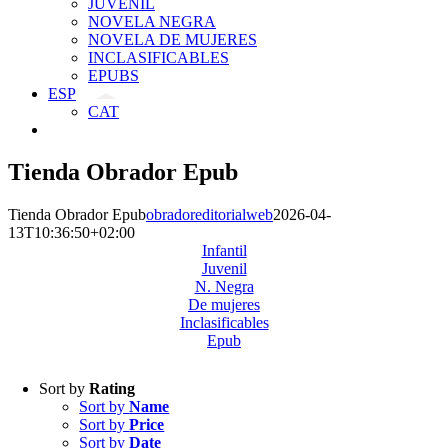
JUVENIL
NOVELA NEGRA
NOVELA DE MUJERES
INCLASIFICABLES
EPUBS
ESP
CAT
Tienda Obrador Epub
Tienda Obrador Epub
obradoreditorialweb
2026-04-
13T10:36:50+02:00
Infantil
Juvenil
N. Negra
De mujeres
Inclasificables
Epub
Sort by
Rating
Sort by
Name
Sort by
Price
Sort by
Date